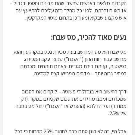
הקברות מלאים באנשים שחשבו שהם מבינים וחטפו ובגדול –
אז ראו הוזהרתם, לפני כל מהלך כזה עליכם להתייעץ עם
איש מקצוע שבקיא ומעודכן בתחום מיסוי המקרקעין.
נעים מאוד להכיר, מס שבח:
מס שבח הוא מס המחושב בעת מכירת נכס במקרקעין והוא
מחושב עבור רווח ההון (“השבח”) שנוצר עקב המכירה.
בפשטות, קניתם דירת מגורים יצאתם תותחים ומכרתם
במחיר גבוה יותר – מדהים תפרישו קצת למדינה.
דרך החישוב היא בגדול די פשוטה – לוקחים את הסכום
שמכרתם וממנו מורידים את סכום שקניתם במקור (רק
ממודד) ועל הדלתא (ההפרש או “השבח”) יחול מס בגובה
של 25%.
אבל היי, זה לא הוגן סתם ככה לחתוך 25% מהרווח כי בכל