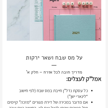
על מס שבח ושאר ירקות
מדריך חובה לכל אזרח – חלק א’
אמל”ק לעצלים:
כל עסקת נדל”ן חייבת במס שבח (לפי חישוב
“לינארי ישן”)
אם מדובר במכירה של דירת מגורים “מזכה” קיימים
מס’ פטורים שניתן לנצל ואם לא, החישוב כיום יערך